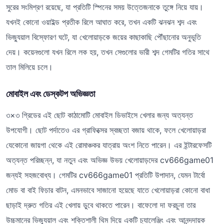
সুরের সংমিশ্রণ রয়েছে, যা প্রতিটি স্পিনের সময় উত্তেজনাকে তুঙ্গে নিয়ে যায়।
যখনই কোনো ওয়াইল্ড প্রতীক রিলে আঘাত করে, তখন একটি ঝনঝন শব্দ এবং
ভিজ্যুয়াল বিস্ফোরণ ঘটে, যা খেলোয়াড়কে জয়ের কাছাকাছি পৌঁছানোর অনুভূতি
দেয়। কয়েনগুলো যখন রিলে লক হয়, তখন সেগুলোর ভারী শব্দ গেমটির গতির সাথে
তাল মিলিয়ে চলে।
মোবাইল এবং ডেস্কটপ অভিজ্ঞতা
৩×৩ গ্রিডের এই ছোট কাঠামোটি মোবাইল ডিভাইসে খেলার জন্য অত্যন্ত
উপযোগী। ছোট পর্দাতেও এর গ্রাফিক্সের স্বচ্ছতা বজায় থাকে, ফলে খেলোয়াড়রা
যেকোনো জায়গা থেকে এই রোমাঞ্চকর যাত্রায় অংশ নিতে পারেন। এর ইন্টারফেসটি
অত্যন্ত পরিচ্ছন্ন, যা নতুন এবং অভিজ্ঞ উভয় খেলোয়াড়দের cv666game01
জন্যই সহজবোধ্য। গেমটির cv666game01 প্রতিটি উপাদান, যেমন টার্বো
মোড বা বাই ফিচার বাটন, এমনভাবে সাজানো হয়েছে যাতে খেলোয়াড়রা কোনো বাধা
ছাড়াই দ্রুত গতির এই খেলায় ডুবে থাকতে পারেন। বাফেলো দা ফরচুনা তার
উচ্চমানের ভিজ্যুয়াল এবং শক্তিশালী থিম দিয়ে একটি চ্যালেঞ্জিং এবং আনন্দদায়ক