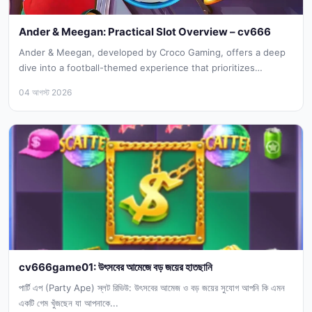
Ander & Meegan: Practical Slot Overview – cv666
Ander & Meegan, developed by Croco Gaming, offers a deep
dive into a football-themed experience that prioritizes
mechanical complexity over...
04 আগস্ট 2026
cv666game01: উৎসবের আমেজে বড় জয়ের হাতছানি
পার্টি এপ (Party Ape) স্লট রিভিউ: উৎসবের আমেজ ও বড় জয়ের সুযোগ আপনি কি এমন
একটি গেম খুঁজছেন যা আপনাকে...