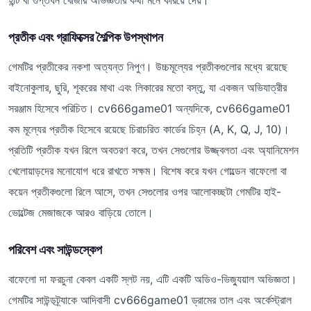
হান্ট বা গুপ্তধন খোঁজার অভিজ্ঞতার কথা মনে করিয়ে দেয়।
প্রতীক এবং গ্রাফিক্সের শৈল্পিক উপস্থাপন
গেমটির প্রতীকের নকশা অত্যন্ত নিপুণ। উচ্চমূল্যের প্রতীকগুলোর মধ্যে রয়েছে
বাইনোকুলার, ছুরি, শূকরের মাথা এবং লিকারের মতো বস্তু, যা একজন অভিযাত্রীর
সরঞ্জাম হিসেবে পরিচিত। cv666game01 অন্যদিকে, cv666game01
কম মূল্যের প্রতীক হিসেবে রয়েছে চিরাচরিত কার্ডের চিহ্ন (A, K, Q, J, 10)।
প্রতিটি প্রতীক যখন রিলে অবতরণ করে, তখন সেগুলোর উজ্জ্বলতা এবং অ্যানিমেশন
খেলোয়াড়দের মনোযোগ ধরে রাখতে সক্ষম। বিশেষ করে যখন গোল্ডেন বাফেলো বা
কয়েন প্রতীকগুলো রিলে আসে, তখন সেগুলোর ওপর আলোকচ্ছটা গেমটির হাই-
ভোল্টেজ মেজাজকে আরও বাড়িয়ে তোলে।
পরিবেশ এবং সাউন্ডস্কেপ
বাফেলো দা ফরচুনা কেবল একটি স্লট নয়, এটি একটি অডিও-ভিজ্যুয়াল অভিজ্ঞতা।
গেমটির সাউন্ডট্র্যাকে আদিবাসী cv666game01 ড্রামের তাল এবং অর্কেস্ট্রাল