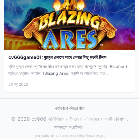
cv666game01: যুদ্ধের দেবতার সাথে খেলার কিছু জরুরি টিপস
গ্রীক যুদ্ধের দেবতা অ্যারিসের সাথে রণক্ষেত্রে নামার জন্য প্রস্তুত? ব্লুবেড়ি (Blueberi)
স্টুডিওর 'ব্লেজিং অ্যারিস' (Blazing Ares) স্লটটি আপনাকে নিয়ে যাবে...
30 জুন 2026
শর্তাবলী
গোপনীয়তা নীতি
© 2026 cv666 অফিসিয়াল ডাউনলোড - নিবন্ধন ও লগইন নিরাপদ.
সর্বস্বত্ব সংরক্ষিত।
ব্যবহারকারীর বয়স ১৮+ হতে হবে। দায়িত্বশীলভাবে খেলুন।