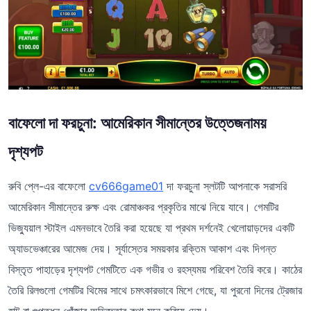
বাফেলো দা ফরচুনা: আমেরিকান সীমান্তের উত্তেজনাময়
দৃশ্যপট
রুবি প্লে-এর বাফেলো
cv666game01
দা ফরচুনা স্লটটি আপনাকে সরাসরি
আমেরিকান সীমান্তের রুক্ষ এবং রোমাঞ্চকর প্রকৃতির মাঝে নিয়ে যাবে। গেমটির
ভিজ্যুয়াল স্টাইল এমনভাবে তৈরি করা হয়েছে যা প্রথম দর্শনেই খেলোয়াড়দের একটি
অ্যাডভেঞ্চারের আমেজ দেয়। সূর্যাস্তের সময়কার রক্তিম আকাশ এবং দিগন্ত
বিস্তৃত পাহাড়ের দৃশ্যপট গেমটিতে এক গভীর ও রহস্যময় পরিবেশ তৈরি করে। কাঠের
তৈরি রিলগুলো গেমটির থিমের সাথে চমৎকারভাবে মিশে গেছে, যা পুরনো দিনের ট্রেজার