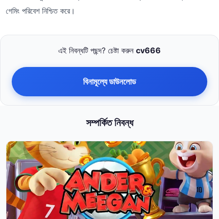
গেমিং পরিবেশ নিশ্চিত করে।
এই নিবন্ধটি পছন্দ? চেষ্টা করুন
cv666
বিনামূল্যে ডাউনলোড
সম্পর্কিত নিবন্ধ