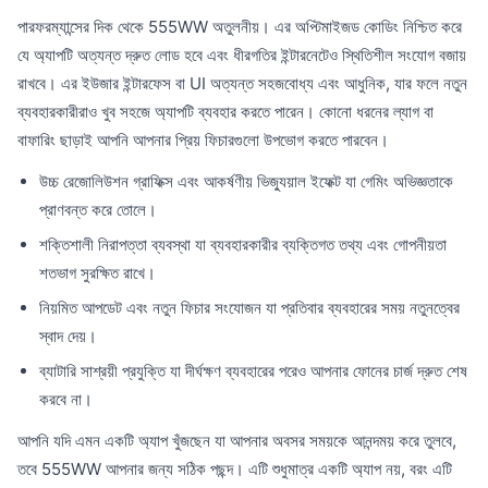
পারফরম্যান্সের দিক থেকে 555WW অতুলনীয়। এর অপ্টিমাইজড কোডিং নিশ্চিত করে
যে অ্যাপটি অত্যন্ত দ্রুত লোড হবে এবং ধীরগতির ইন্টারনেটেও স্থিতিশীল সংযোগ বজায়
রাখবে। এর ইউজার ইন্টারফেস বা UI অত্যন্ত সহজবোধ্য এবং আধুনিক, যার ফলে নতুন
ব্যবহারকারীরাও খুব সহজে অ্যাপটি ব্যবহার করতে পারেন। কোনো ধরনের ল্যাগ বা
বাফারিং ছাড়াই আপনি আপনার প্রিয় ফিচারগুলো উপভোগ করতে পারবেন।
উচ্চ রেজোলিউশন গ্রাফিক্স এবং আকর্ষণীয় ভিজ্যুয়াল ইফেক্ট যা গেমিং অভিজ্ঞতাকে
প্রাণবন্ত করে তোলে।
শক্তিশালী নিরাপত্তা ব্যবস্থা যা ব্যবহারকারীর ব্যক্তিগত তথ্য এবং গোপনীয়তা
শতভাগ সুরক্ষিত রাখে।
নিয়মিত আপডেট এবং নতুন ফিচার সংযোজন যা প্রতিবার ব্যবহারের সময় নতুনত্বের
স্বাদ দেয়।
ব্যাটারি সাশ্রয়ী প্রযুক্তি যা দীর্ঘক্ষণ ব্যবহারের পরেও আপনার ফোনের চার্জ দ্রুত শেষ
করবে না।
আপনি যদি এমন একটি অ্যাপ খুঁজছেন যা আপনার অবসর সময়কে আনন্দময় করে তুলবে,
তবে 555WW আপনার জন্য সঠিক পছন্দ। এটি শুধুমাত্র একটি অ্যাপ নয়, বরং এটি