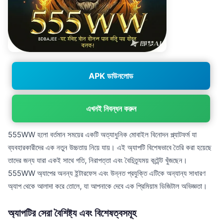
APK ডাউনলোড
এখনই নিবন্ধন করুন
555WW হলো বর্তমান সময়ের একটি অত্যাধুনিক মোবাইল বিনোদন প্ল্যাটফর্ম যা
ব্যবহারকারীদের এক নতুন উচ্চতায় নিয়ে যায়। এই অ্যাপটি বিশেষভাবে তৈরি করা হয়েছে
তাদের জন্য যারা একই সাথে গতি, নিরাপত্তা এবং বৈচিত্র্যময় কন্টেন্ট খুঁজছেন।
555WW অ্যাপের অনন্য ইন্টারফেস এবং উন্নত প্রযুক্তি এটিকে অন্যান্য সাধারণ
অ্যাপ থেকে আলাদা করে তোলে, যা আপনাকে দেবে এক প্রিমিয়াম ডিজিটাল অভিজ্ঞতা।
অ্যাপটির সেরা বৈশিষ্ট্য এবং বিশেষত্বসমূহ