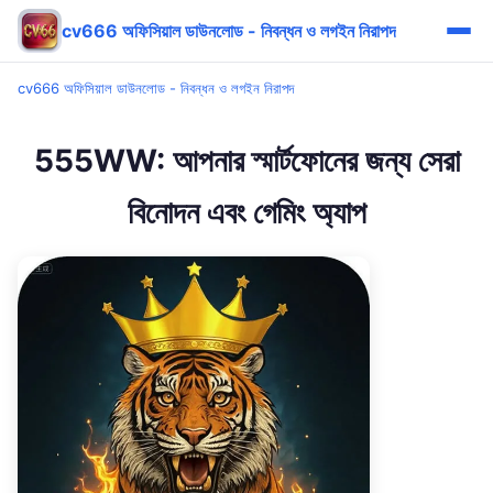
cv666 অফিসিয়াল ডাউনলোড - নিবন্ধন ও লগইন নিরাপদ
cv666 অফিসিয়াল ডাউনলোড - নিবন্ধন ও লগইন নিরাপদ
555WW: আপনার স্মার্টফোনের জন্য সেরা
বিনোদন এবং গেমিং অ্যাপ